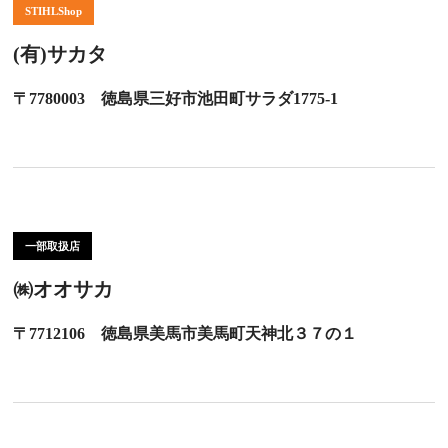
STIHLShop
(有)サカタ
〒7780003 徳島県三好市池田町サラダ1775-1
一部取扱店
㈱オオサカ
〒7712106 徳島県美馬市美馬町天神北３７の１