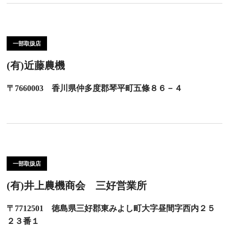
一部取扱店
(有)近藤農機
〒7660003 香川県仲多度郡琴平町五條８６－４
一部取扱店
(有)井上農機商会 三好営業所
〒7712501 徳島県三好郡東みよし町大字昼間字西内２５
２３番１