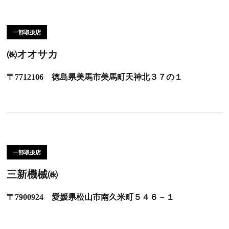
一部取扱店
㈱オオサカ
〒7712106 徳島県美馬市美馬町天神北３７の１
一部取扱店
三新機械㈱
〒7900924 愛媛県松山市南久米町５４６－１