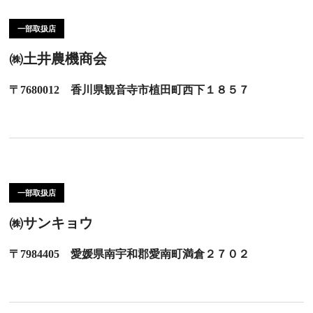
一部取扱店
㈱土井農機商会
〒7680012 香川県観音寺市植田町西下１８５７
一部取扱店
㈱サンキョウ
〒7984405 愛媛県南宇和郡愛南町満倉２７０２