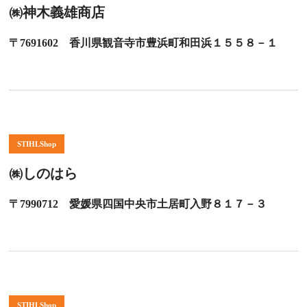
㈱神木義雄商店
〒7691602 香川県観音寺市豊浜町和田浜１５５８－１
STIHLShop
㈱しのはら
〒7990712 愛媛県四国中央市土居町入野８１７－３
STIHLShop