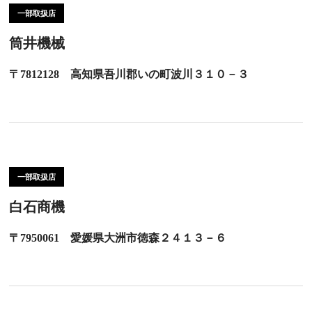
一部取扱店
筒井機械
〒7812128 高知県吾川郡いの町波川３１０－３
一部取扱店
白石商機
〒7950061 愛媛県大洲市徳森２４１３－６