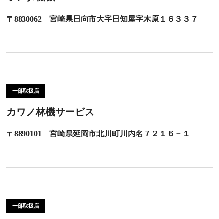
〒8830062 宮崎県日向市大字日知屋字木原１６３３７
一部取扱店
カワノ林機サービス
〒8890101 宮崎県延岡市北川町川内名７２１６－１
一部取扱店