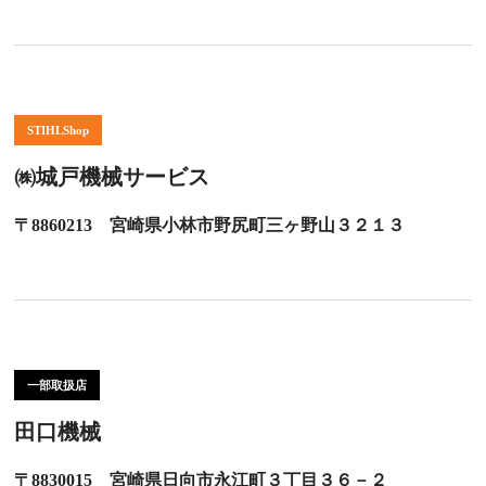
STIHLShop
㈱城戸機械サービス
〒8860213 宮崎県小林市野尻町三ヶ野山３２１３
一部取扱店
田口機械
〒8830015 宮崎県日向市永江町３丁目３６－２