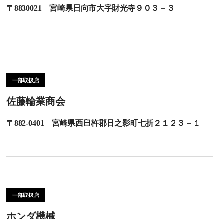
〒8830021 宮崎県日向市大字財光寺９０３－３
一部取扱店
佐藤輪業商会
〒882-0401 宮崎県西臼杵郡日之影町七折２１２３－１
一部取扱店
ホンダ機械